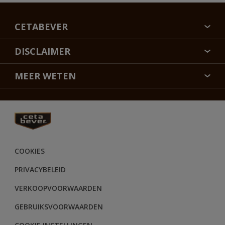
CETABEVER
OVER CETABEVER
DISCLAIMER
CONTACT
KLEURECHTHEID
MEER WETEN
DUURZAAMHEID
SITEMAP
FLEXA
VEELGESTELDE VRAGEN
ALABASTINE
RETOUREN
HAMMERITE
AKZONOBEL
COOKIES
SIKKENS
PRIVACYBELEID
GLITSA
VERKOOPVOORWAARDEN
GEBRUIKSVOORWAARDEN