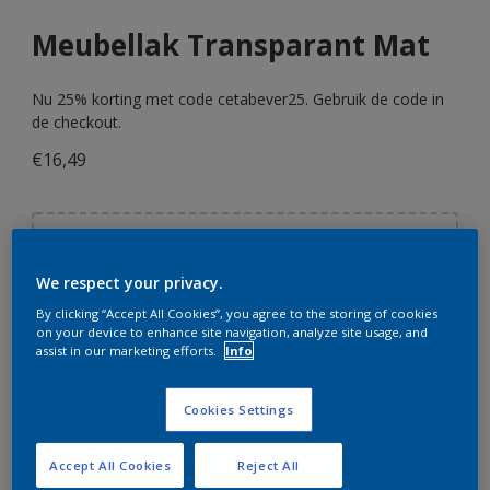
Meubellak Transparant Mat
Nu 25% korting met code cetabever25. Gebruik de code in
de checkout.
€16,49
Kies je kleur
We respect your privacy.
By clicking “Accept All Cookies”, you agree to the storing of cookies
Grootte
on your device to enhance site navigation, analyze site usage, and
assist in our marketing efforts.
Info
250 ML
750 ML
Cookies Settings
Aantal
Verfcalculator
Accept All Cookies
Reject All
BEREKEN