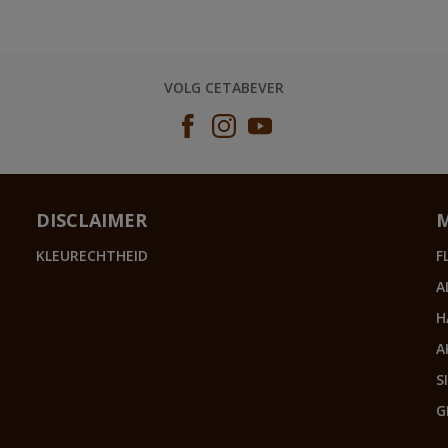
VOLG CETABEVER
DISCLAIMER
KLEURECHTHEID
F
A
H
A
S
G