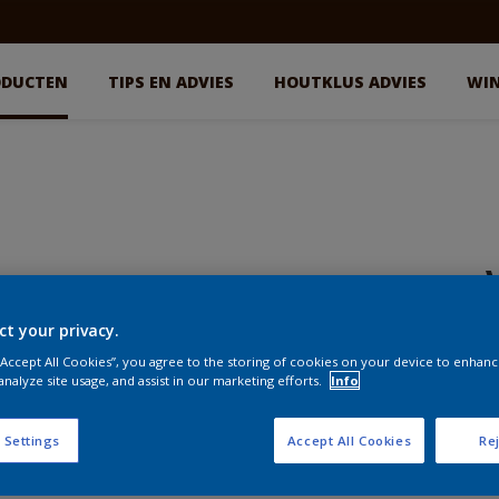
ODUCTEN
TIPS EN ADVIES
HOUTKLUS ADVIES
WI
ct your privacy.
€
 “Accept All Cookies”, you agree to the storing of cookies on your device to enhanc
analyze site usage, and assist in our marketing efforts.
Info
G
 Settings
Accept All Cookies
Rej