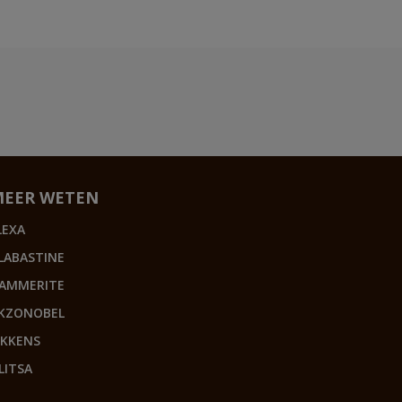
MEER WETEN
LEXA
LABASTINE
AMMERITE
KZONOBEL
IKKENS
LITSA