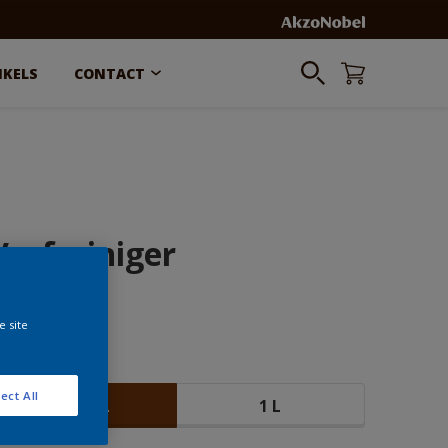
NKELS
CONTACT
Verfreiniger
6,05
e site
rootte
ect All
500 ML
1 L