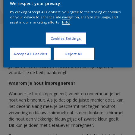
We respect your privacy.
By clicking “Accept All Cookies”, you agree to the storing of cookies
on your device to enhance site navigation, analyze site usage, and
assist in our marketing efforts.
Info
Cookies Settings
KLUSADVIES
DOWNLOADEN
Accept All Cookies
Reject All
Je kunt er voor kiezen om buitenhout te impregneren,
voordat je de beits aanbrengt.
Waarom je hout impregneren?
Wanneer je hout impregneert, voedt en onderhoud je het
hout van binnenuit. Als je dat op de juiste manier doet, kan
het decennialang mee. Je beschermt het tegen houtrot,
verwering en blauwschimmel: dat is een donkere schimmel
die hout een vlekkerige blauwgrijze of zwarte kleur geeft.
Dit kun je doen met CetaBever Impregneer.