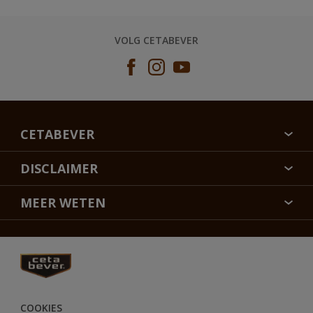
VOLG CETABEVER
CETABEVER
OVER CETABEVER
DISCLAIMER
CONTACT
KLEURECHTHEID
MEER WETEN
DUURZAAMHEID
SITEMAP
FLEXA
VEELGESTELDE VRAGEN
ALABASTINE
RETOUREN
HAMMERITE
AKZONOBEL
COOKIES