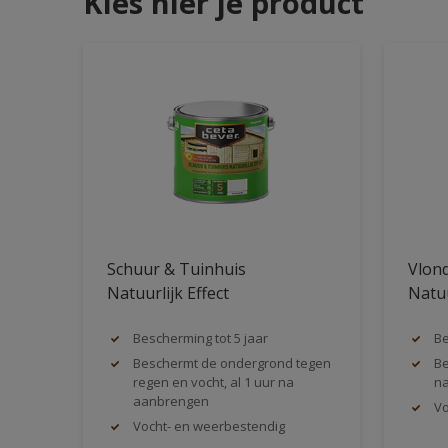
Kies hier je product
Schuur & Tuinhuis
Vlond
Natuurlijk Effect
Natuu
Bescherming tot 5 jaar
Be
Beschermt de ondergrond tegen
Be
regen en vocht, al 1 uur na
n
aanbrengen
Vo
Vocht- en weerbestendig