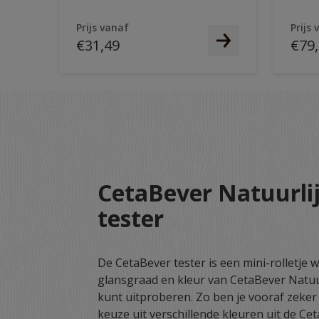
Prijs vanaf
Prijs 
€31,49
€79
CetaBever Natuurlij
tester
De CetaBever tester is een mini-rolletje 
glansgraad en kleur van CetaBever Natuurl
kunt uitproberen. Zo ben je vooraf zeker 
keuze uit verschillende kleuren uit de Ce