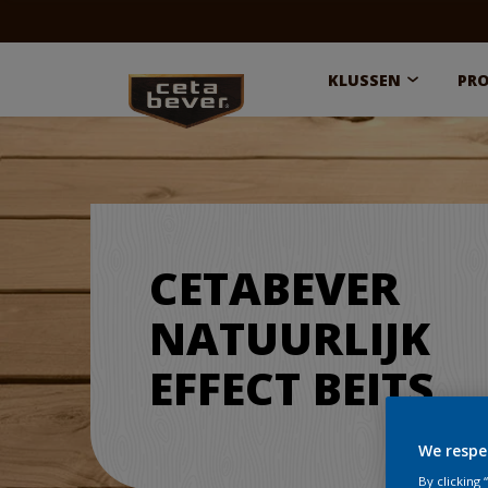
KLUSSEN
PR
CETABEVER
NATUURLIJK
EFFECT BEITS
We respe
By clicking