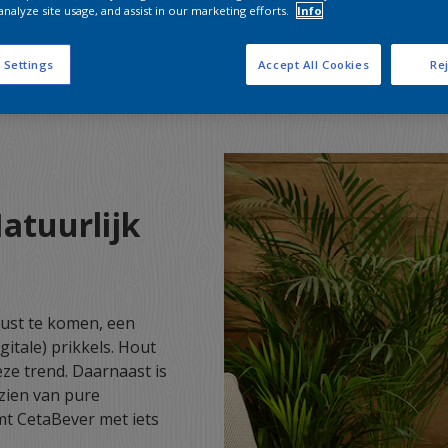
analyze site usage, and assist in our marketing efforts.
Info
 Settings
Accept All Cookies
Rej
atuurlijk
 rust te komen, een
gitale) prikkels. Hout
eze trend. Daarnaast is
zien van pure
mt CetaBever met iets