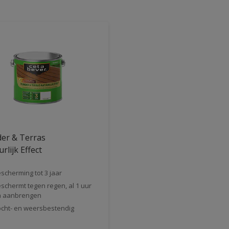
er & Terras
rlijk Effect
scherming tot 3 jaar
schermt tegen regen, al 1 uur
a aanbrengen
cht- en weersbestendig