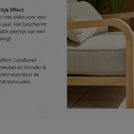
ijk Effect
jkt met oliën voor een
5 jaar. Het beschermt
tte uiterlijk van een
aling!
effect: CetaBever
nmeubel en Vlonder &
e oliën waardoor de
ordt behouden.