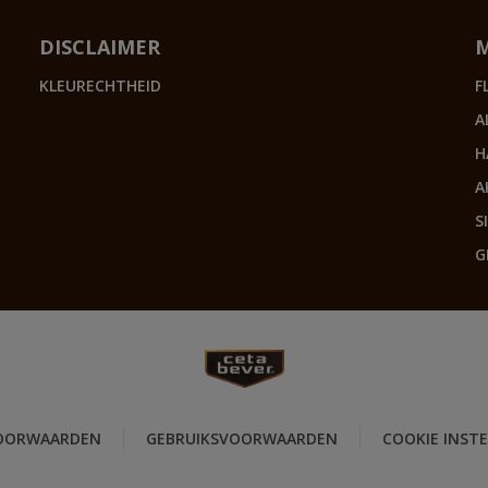
DISCLAIMER
KLEURECHTHEID
F
A
H
A
S
G
OORWAARDEN
GEBRUIKSVOORWAARDEN
COOKIE INST